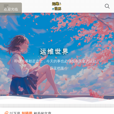
欢迎光临
运维世界
_
即便凡事都是虚空，今天的事也必须在今天全力以赴。
「 蔚蓝档案 」
短链接
以下是
相关的文章