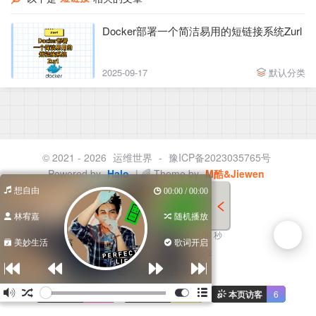
Docker部署一个简洁易用的短链接系统Zurl
2025-09-17
默认分类
© 2021 - 2026
运维世界
-
豫ICP备2023035765号
Powered by
Halo
| 🌈 Theme by
M酷&Jiewen
本站点由
想自由
00:00 / 00:00
提供云服务
林宥嘉
随机播放
已运行
00
天
00
时
00
分
00
秒
美妙生活
歌词开启
豫ICP备2023035765号-2
RSS
站点地图
访问量
3.3w
访客量
2.0w
本页访客
6