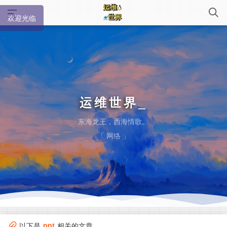
欢迎光临
运维世界
东海龙王，西海情歌。
「 网络 」
ppt
以下是
相关的文章