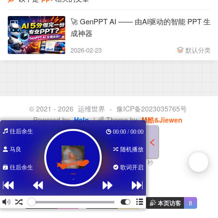
🚀 GenPPT AI —— 由AI驱动的智能 PPT 生
成神器
2026-02-23
默认分类
© 2021 - 2026
运维世界
-
豫ICP备2023035765号
Powered by
Halo
| 🌈 Theme by
M酷&Jiewen
本站点由
往后余生
00:00 / 00:00
提供云服务
马良
随机播放
已运行
00
天
00
时
00
分
00
秒
往后余生
歌词开启
豫ICP备2023035765号-2
RSS
站点地图
访问量
3.3w
访客量
2.0w
本页访客
8